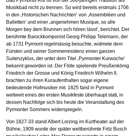
Bad Pyrmonts Ruf ist von der 300-jährigen Tradition als
Musikbad nicht zu trennen. So wird bereits erstmals 1706
in den ‚Historischen Nachrichten‘ von ‚Assembléen und
Balletten‘ und einer ‚angenehmen Musique, so alle
Morgen bey dem Brunnen sich hören lässt‘, berichtet. Der
berühmte Barockkomponist Georg Philipp Telemann, der
ab 1731 Pyrmont regelmässig besuchte, widmete dem
Fürsten und seiner Sommerresidenz einen ganzen
Suitenzyklus, der unter dem Titel ‚Pyrmonter Kurwoche‘
bekannt geworden ist. Der Flöte spielende Preußenkönig
Friedrich der Grosse und König Friedrich Wilhelm II.
brachten zu ihren Kuraufenthalten sogar eigene
bedeutende Hofmusiker mit. 1825 fand in Pyrmont
weltweit eines der ersten Musikfeste überhaupt statt, in
dessen Nachfolge sich bis heute die Veranstaltung des
Pyrmonter Sommers widerspiegeln.
Von 1827-33 stand Albert Lorzing im Kurtheater auf der
Bühne, 1909 wurde der später weltberühmte Fritz Busch