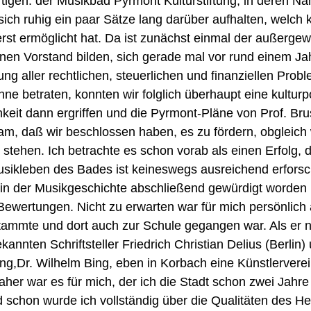
igen: der Musikbad Pyrmont Kulturstiftung, in deren Nam
sich ruhig ein paar Sätze lang darüber aufhalten, welch
rst ermöglicht hat. Da ist zunächst einmal der außerge
inen Vorstand bilden, sich gerade mal vor rund einem 
ärung aller rechtlichen, steuerlichen und finanziellen Pr
ühne betraten, konnten wir folglich überhaupt eine kultu
keit dann ergriffen und die Pyrmont-Pläne von Prof. B
m, daß wir beschlossen haben, es zu fördern, obgleich
tehen. Ich betrachte es schon vorab als einen Erfolg, 
usikleben des Bades ist keineswegs ausreichend erforsc
ch in der Musikgeschichte abschließend gewürdigt worden (
wertungen. Nicht zu erwarten war für mich persönlich 
tammte und dort auch zur Schule gegangen war. Als er n
annten Schriftsteller Friedrich Christian Delius (Berli
g,Dr. Wilhelm Bing, eben in Korbach eine Künstlerverei
her war es für mich, der ich die Stadt schon zwei Jahre 
 schon wurde ich vollständig über die Qualitäten des Her