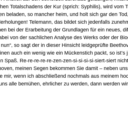
chen Totalschadens der Kur (sprich: Syphilis), wird vom T
 beladen, so mancher heim, und holt sich gar den Tod,
holungen! Telemann, das bildet sich jedenfalls zunehme
en bei der Erarbeitung der Grundlagen für ein neues, di
 dabei von der sachlichen Analyse des Werks oder der Bio
un“, so sagt der in dieser Hinsicht leidgeprüfte Beethove
n auch ein wenig wie ein Mückenstich packt, so ist’s ja 
aß. Re-re-re-re-re-zen-zen-si-si-si-si-siert-siert nicht b
thoven, meinen Segen bekommen Sie damit – neben unserer
Sie mir, wenn ich abschließend nochmals aus meinem h
n uns alle bemühen, ehrlicher zu werden, dann werden wi