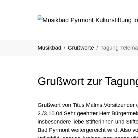
Skip to main content
You are here:
Musikbad
Grußworte
Tagung Telema
Grußwort zur Tagun
Grußwort von Titus Malms,Vorsitzender d
2./3.10.04 Sehr geehrter Herr Bürgerme
insbesondere liebe Stifterinnen und Stif
Bad Pyrmont weitergereicht wird. Also 