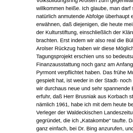
Volksbildungsring Arolsen zum gegenwärt
willkommen heiße. Ich glaube, man darf 
natürlich anmutende Abfolge überhaupt e
erwähnen, daß diejenigen, die heute me
der Kulturstiftung, einschließlich der Kl
brachten. Erst indem wir also real die B
Arolser Rückzug haben wir diese Möglich
Tagungsprojekt erschien uns so bedeutsa
Finanzausstattung noch ganz am Anfang s
Pyrmont verpflichtet haben. Das frühe M
gespielt hat, ist weder in der Stadt- no
wir durchaus neue und sehr spannende Be
erfuhr, daß Herr Brusniak aus Korbach s
nämlich 1961, habe ich mit dem heute bek
Verleger der Waldeckischen Landeszeitun
gegründet, die ich „Katakombe“ taufte. Da
ganz einfach, bei Dr. Bing anzurufen, und