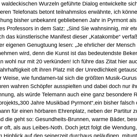
waldeckischen Wurzeln geführte Dialog entwickelte sich 
eren Telefonats betont teilnahmslos erwähnte, ich könne
hung bisher unbekannt gebliebenen Jahr in Pyrmont als 
s Professors in dem Satz: „Sind Sie wahnsinnig, mir et
h das künstlerische Manifest dieser „Katakombe“ verfaßt
er eigenen Genugtuung lesen: „Je ehrlicher der Mensch s
nehmen wird, denn die Kunst ist das bedeutendste Beke
 wohl nur mit 20 verkünden! Ich führe das Zitat hier au
haftigkeit oft ihren Platz mit der Unredlichkeit getaus
 Weise, wie fundamen-tal sich die größten Musik-Gurus g
n wahren Schöpfer ausspielten und dabei doch nur ihre 
 Ahnung, als würde Telemann auch eine ganz besondere R
ojekts„300 Jahre Musikbad Pyrmont“,ein bisher falsch da
mann für einen hörbaren Ehrenplatz, neben der Partitur 
 und die geht so: Gesundheits-Brunnen, warme Bäder, be
hr oft, als aus Leibes-Noth. Doch jetzt folgt die Wendung
im Hinblick auf den seinerzeit durchaus geläufigen, mitun