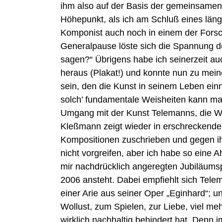
ihm also auf der Basis der gemeinsamen 
Höhepunkt, als ich am Schluß eines läng
Komponist auch noch in einem der Forsc
Generalpause löste sich die Spannung de
sagen?“ Übrigens habe ich seinerzeit auc
heraus (Plakat!) und konnte nun zu mein
sein, den die Kunst in seinem Leben ein
solch’ fundamentale Weisheiten kann man
Umgang mit der Kunst Telemanns, die Wahr
Kleßmann zeigt wieder in erschreckender
Kompositionen zuschrieben und gegen ihre
nicht vorgreifen, aber ich habe so eine
mir nachdrücklich angeregten Jubiläumspr
2006 ansteht. Dabei empfiehlt sich Tele
einer Arie aus seiner Oper „Eginhard“;
Wollust, zum Spielen, zur Liebe, viel me
wirklich nachhaltig behindert hat. Denn 