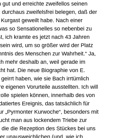
gut und erreichte zweifellos seinen
 durchaus zweifelsfrei belegen, daß der
Kurgast geweilt habe. Nach einer
was so Sensationelles so nebenbei zu
, ich kramte es jetzt nach 43 Jahren
ein wird, um so größer wird der Platz
nntnis des Menschen zur Wahrheit.“ Ja,
ch mehr deshalb an, weil gerade im
cht hat. Die neue Biographie von E.
eirrt haben, wie sie Bach irrtümlich
eigenen Vorurteile ausstellten. Ich will
olle spielen können, innerhalb des von
tiertes Ereignis, das tatsächlich für
zur „Pyrmonter Kurwoche“, besonders mit
sucht man aus lockendem Triebe zur
, die die Rezeption des Stückes bei uns
ter unausweichlichen (und, wie ich