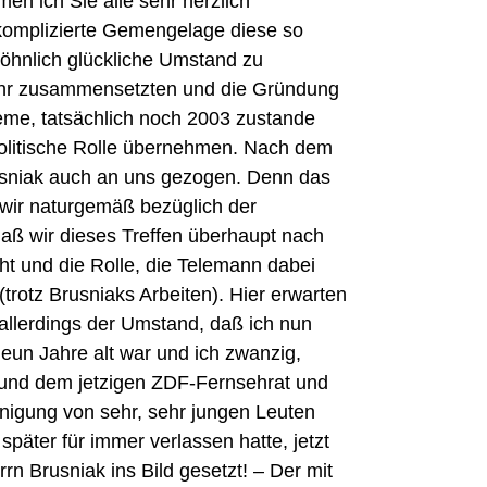
en ich Sie alle sehr herzlich
 komplizierte Gemengelage diese so
wöhnlich glückliche Umstand zu
Jahr zusammensetzten und die Gründung
obleme, tatsächlich noch 2003 zustande
rpolitische Rolle übernehmen. Nach dem
rusniak auch an uns gezogen. Denn das
 wir naturgemäß bezüglich der
daß wir dieses Treffen überhaupt nach
ht und die Rolle, die Telemann dabei
trotz Brusniaks Arbeiten). Hier erwarten
allerdings der Umstand, daß ich nun
eun Jahre alt war und ich zwanzig,
n) und dem jetzigen ZDF-Fernsehrat und
nigung von sehr, sehr jungen Leuten
später für immer verlassen hatte, jetzt
rn Brusniak ins Bild gesetzt! – Der mit